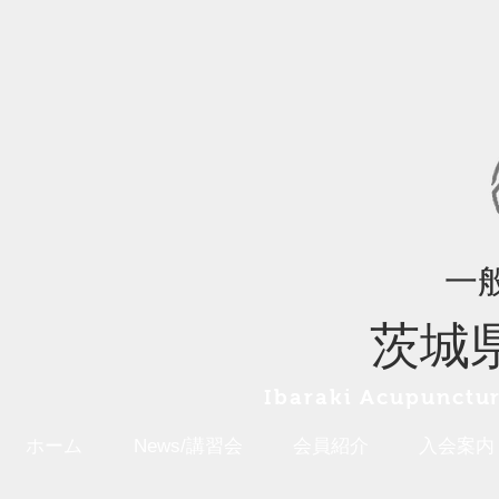
一
茨城
Ibaraki A
cupunctur
ホーム
News/講習会
会員紹介
入会案内