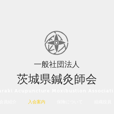
一般社団法人
茨城県鍼灸師会
araki A
cupuncture Moxibustion
Associat
会員紹介
入会案内
保険について
組織役員