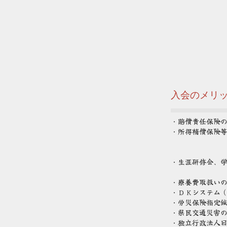
入会のメリ
・賠償責任保険
・所得補償保険
・生涯研修会、
・療養費取扱い
・ＤＫシステム
・労災保険指定
・県民交通災害
・独立行政法人