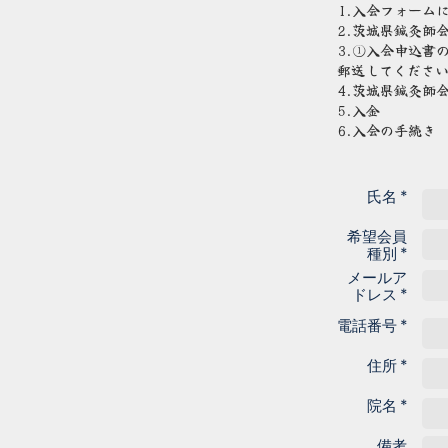
1.入会フォーム
2.茨城県鍼灸師
3.①入会申込書
郵送してくださ
4.茨城県鍼灸師
5.入金
6.入会の手続き
氏名 *
希望会員
種別 *
メールア
ドレス *
電話番号 *
住所 *
院名 *
備考