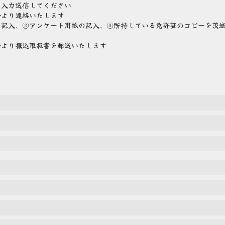
に入力送信してください
会より連絡いたします
の記入、②アンケート用紙の記入、③所持している免許証のコピーを茨
い
会より振込取扱書を郵送いたします