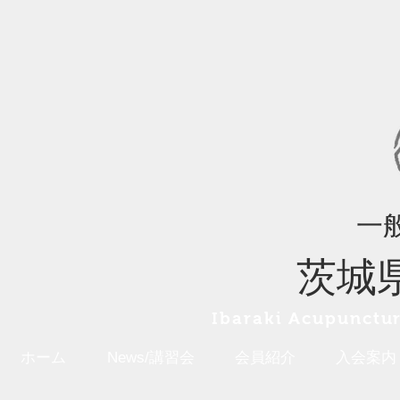
一
茨城
Ibaraki A
cupunctur
ホーム
News/講習会
会員紹介
入会案内