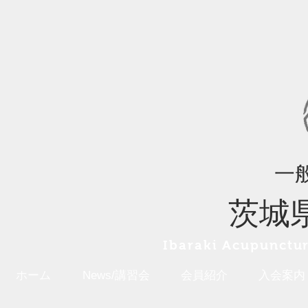
一
茨城
Ibaraki A
cupunctur
ホーム
News/講習会
会員紹介
入会案内