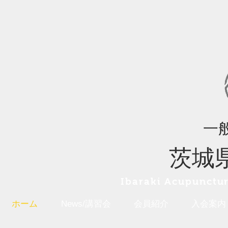
一
茨城
Ibaraki A
cupunctur
ホーム
News/講習会
会員紹介
入会案内