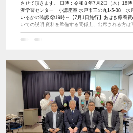
させて頂きます。 日時：令和８年7月2日（木）18時
涯学習センター 小講座室 水戸市三の丸1-5-38 
いるかの確認 ②19時～【7月1日施行】あはき療養
いての説明 資料を準備する関係上、出席される方は
https://chouseisan.com/s?h=7621ba3b248
場】県南生涯学習センター 〈連絡先〉 (一社）茨城