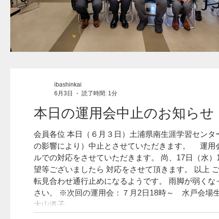
ibashinkai
6月3日
読了時間: 1分
本日の運用会中止のお知らせ
会員各位 本日（６月３日）土浦県南生涯学習センターで開催予定の療養費払適正運用会は、 悪天候のため（台風６号
の影響により）中止とさせていただきます。 運用会は提出期限の関係上日程変更が難しいので 今月は、電話・メー
ルでの対応をさせていただきます。 尚、17日（水）
望等ございましたら 対応をさせて頂きます。 以上 ご理解の程宜しくお願い致します。 常磐線・常磐道は正午から運
転見合わせ通行止めになるようです。 雨脚が弱くな
さい。 ※次回の運用会：７月2日18時～ 水戸会場生涯学習センター (一社）茨城県鍼灸師会 副会長 保険部長
大山道子