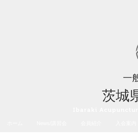
一
茨城
Ibaraki A
cupunctur
ホーム
News/講習会
会員紹介
入会案内