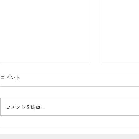
コメント
コメントを追加…
令和七年度 第一回生涯研修
令和７年度
会