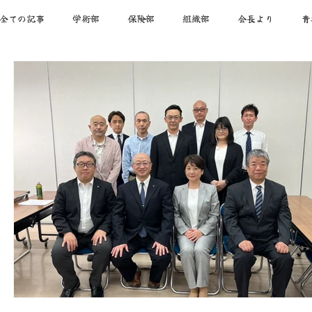
全ての記事
学術部
保険部
組織部
会長より
青