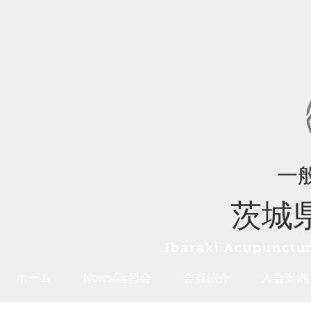
一
茨城
Ibaraki A
cupunctur
ホーム
News/講習会
会員紹介
入会案内