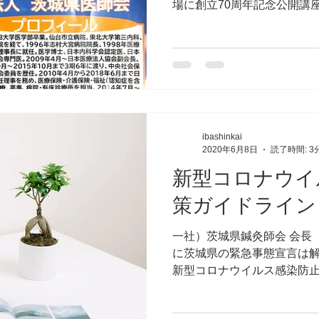
場に創立70周年記念公開講
会会長鈴木邦彦先生をお招き
ま方のご参加を心よりお待ち
達雄
ibashinkai
2020年6月8日
読了時間: 3
新型コロナウイ
策ガイドライン
一社）茨城県鍼灸師会 会長 
に茨城県の緊急事態宣言は
新型コロナウイルス感染防
います。つきましては、新
術者、スタッフ、患者様を