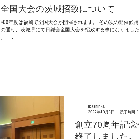
会全国大会の茨城招致について
令和6年度は福岡で全国大会が開催されます。 その次の開催候補
題の通り、茨城県にて日鍼会全国大会を招致する事になりました
...
ibashinkai
2022年10月3日
読了時間: 
創立70周年記
終了しました。