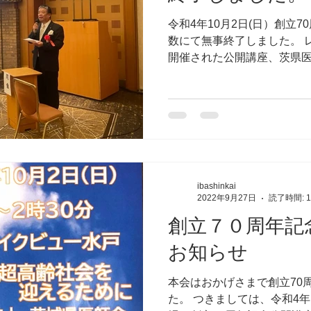
令和4年10月2日(日）創立
数にて無事終了しました。 
開催された公開講座、茨県
お招きして、「安心して超
題して、約90分間の密度の
た。公開講座...
ibashinkai
2022年9月27日
読了時間: 
創立７０周年記
お知らせ
本会はおかげさまで創立70
た。 つきましては、令和4年