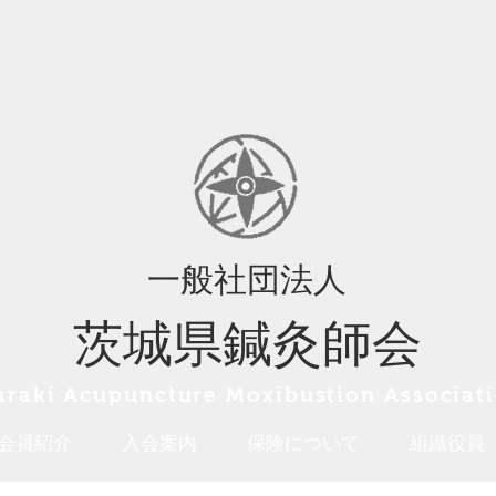
一般社団法人
茨城県鍼灸師会
araki A
cupuncture Moxibustion
Associat
会員紹介
入会案内
保険について
組織役員