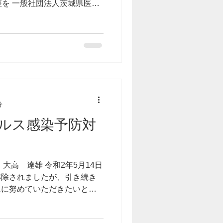
座を 一般社団法人茨城県医師
して開催いたします。 皆さ
申し上げます。 会長 大高
分
ルス感染予防対
大高 達雄 令和2年5月14日
解除されましたが、引き続き
止に努めていただきたいと思
型コロナウイルス感染から施
守るために以下の感染予防対