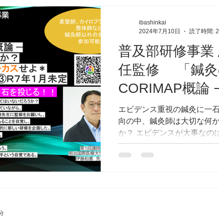
ibashinkai
2024年7月10日
読了時間: 
普及部研修事業
任監修 「鍼灸
CORIMAP概論
はこのままで良
エビデンス重視の鍼灸に一石
向の中、鍼灸師は大切な何
師としての感覚
か？ エビデンスが大事なの
よ＊
が発達していなかった時代、
治療し快方に向かわせたのか？
分