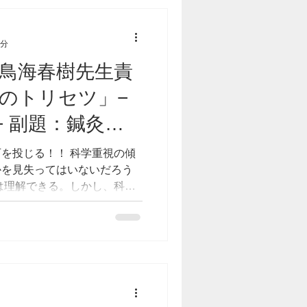
2分
 鳥海春樹先生責
のトリセツ」−
 − 副題：鍼灸師
いのか？＊鍼灸
を投じる！！ 科学重視の傾
かを見失ってはいないだろう
にフォーカスせ
は理解できる。しかし、科学
 先人たちは、何を以て病を
...