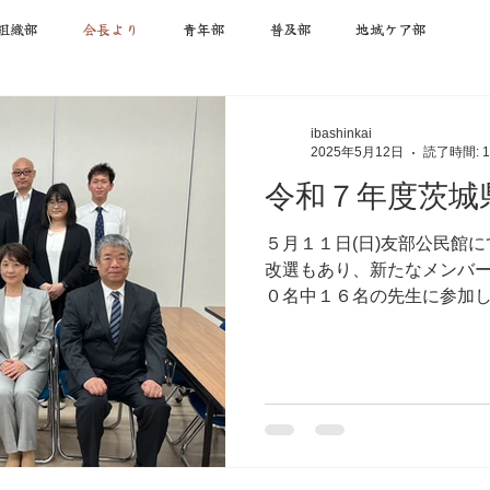
組織部
会長より
青年部
普及部
地域ケア部
ibashinkai
2025年5月12日
読了時間: 
令和７年度茨城
５月１１日(日)友部公民館
改選もあり、新たなメンバー
０名中１６名の先生に参加し
お忙しい中ご足労いただき大
役員会、政治連盟総会が終わり